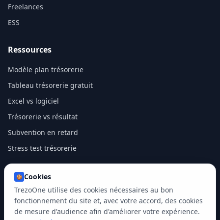
Freelances
ESS
Ressources
Modèle plan trésorerie
Tableau trésorerie gratuit
Excel vs logiciel
Trésorerie vs résultat
Subvention en retard
Stress test trésorerie
Cookies
🍪
TrezoOne utilise des cookies nécessaires au bon
2026
Trezoone. Tous droits réservés.
Mentions légales
Politique de confidentialité
CGU
Cookies
fonctionnement du site et, avec votre accord, des cookies
de mesure d'audience afin d'améliorer votre expérience.