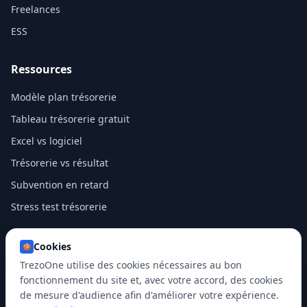
Freelances
ESS
Ressources
Modèle plan trésorerie
Tableau trésorerie gratuit
Excel vs logiciel
Trésorerie vs résultat
Subvention en retard
Stress test trésorerie
Cookies
🍪
TrezoOne utilise des cookies nécessaires au bon
2026
Trezoone. Tous droits réservés.
Mentions légales
Politique de confidentialité
CGU
Cookies
fonctionnement du site et, avec votre accord, des cookies
de mesure d'audience afin d'améliorer votre expérience.