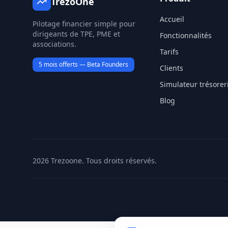
TrezoOne
Accueil
Pilotage financier simple pour
dirigeants de TPE, PME et
Fonctionnalités
associations.
Tarifs
5 mois offerts — Beta Founders
Clients
Simulateur trésorer
Blog
2026
Trezoone. Tous droits réservés.