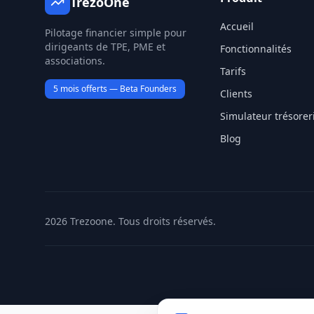
TrezoOne
Accueil
Pilotage financier simple pour
dirigeants de TPE, PME et
Fonctionnalités
associations.
Tarifs
5 mois offerts — Beta Founders
Clients
Simulateur trésorer
Blog
2026
Trezoone. Tous droits réservés.