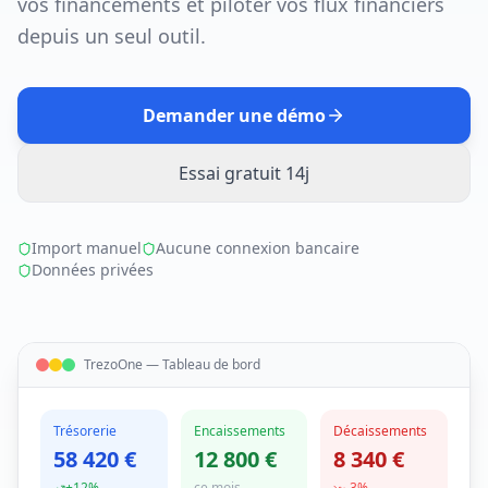
vos financements et piloter vos flux financiers
depuis un seul outil.
Demander une démo
Essai gratuit 14j
Import manuel
Aucune connexion bancaire
Données privées
TrezoOne — Tableau de bord
Trésorerie
Encaissements
Décaissements
58 420 €
12 800 €
8 340 €
+12%
ce mois
-3%