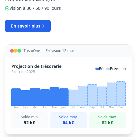
Vision à 30 / 60 / 90 jours
En savoir plus
TrezoOne — Prévision 12 mois
Projection de trésorerie
Réel
Prévision
Exercice 2025
Jan
Fév
Mar
Avr
Mai
Jun
Jul
Aoû
Sep
Oct
Nov
Déc
Solde min.
Solde moy.
Solde max.
52 k€
64 k€
82 k€