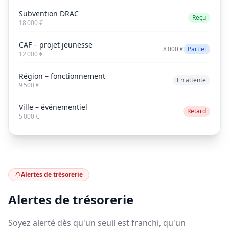
Subvention DRAC
Reçu
18 000
€
CAF – projet jeunesse
8 000
€
Partiel
12 000
€
Région – fonctionnement
En attente
9 500
€
Ville – événementiel
Retard
5 000
€
Alertes de trésorerie
Alertes de trésorerie
Soyez alerté dès qu'un seuil est franchi, qu'un